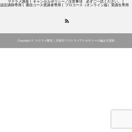
マクラメ講座
キャンセルポリシー／注意事項 必ずご一読ください。
認定講師専用
通信コース受講者専用
プロコース（オンライン版）受講生専用
RSS
Copyright ©
マクラメ教室｜天然石でマクラメアクセサリーの編み方講座