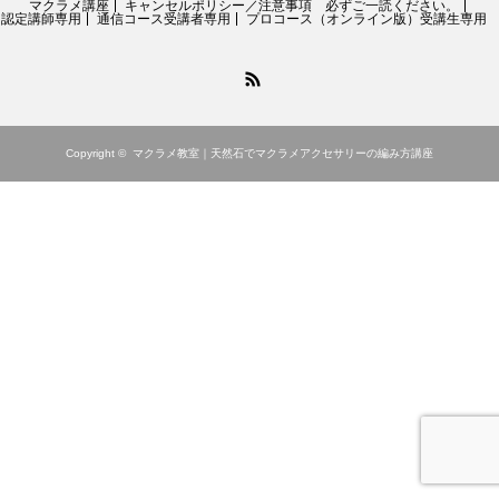
マクラメ講座
キャンセルポリシー／注意事項 必ずご一読ください。
認定講師専用
通信コース受講者専用
プロコース（オンライン版）受講生専用
RSS
Copyright ©
マクラメ教室｜天然石でマクラメアクセサリーの編み方講座