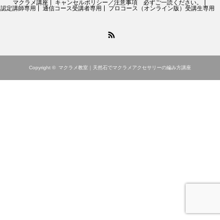
マクラメ講座
キャンセルポリシー／注意事項 必ずご一読ください。
認定講師専用
通信コース受講者専用
プロコース（オンライン版）受講生専用
RSS
Copyright ©
マクラメ教室｜天然石でマクラメアクセサリーの編み方講座