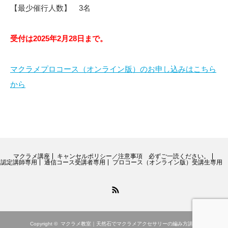
【最少催行人数】 3名
受付は2025年2月28日まで。
マクラメプロコース（オンライン版）のお申し込みはこちら
から
マクラメ講座
キャンセルポリシー／注意事項 必ずご一読ください。
認定講師専用
通信コース受講者専用
プロコース（オンライン版）受講生専用
RSS
Copyright ©
マクラメ教室｜天然石でマクラメアクセサリーの編み方講座