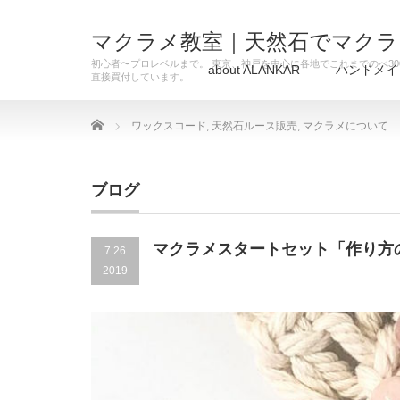
マクラメ教室｜天然石でマクラ
初心者〜プロレベルまで。 東京、神戸を中心に各地でこれまでのべ3
about ALANKAR
ハンドメイ
直接買付しています。
Home
ワックスコード
,
天然石ルース販売
,
マクラメについて
ブログ
マクラメスタートセット「作り方
7.26
2019