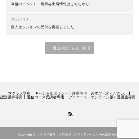
今後のイベント・展示会出展情報はこちらから
2022/9/10
個人セッションの受付を再開しました
過去のお知らせ一覧
マクラメ講座
キャンセルポリシー／注意事項 必ずご一読ください。
認定講師専用
通信コース受講者専用
プロコース（オンライン版）受講生専用
RSS
Copyright ©
マクラメ教室｜天然石でマクラメアクセサリーの編み方講座